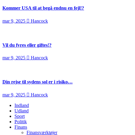
Kommer USA til at begå endnu en fejl!?
mar 9, 2025
Hancock
Vil du fyres eller giftes!?
mar 9, 2025
Hancock
Din rejse til sydens sol er i risiko…
mar 9, 2025
Hancock
Indland
Udland
Sport
Politik
Finans
Finansværktøjer