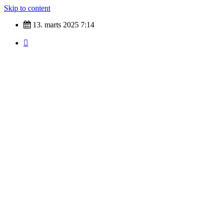
Skip to content
13. marts 2025
7:14
Nyheder fra hele verdenen
Top Tags
indland
Udland
Krimi
Kultur
finans