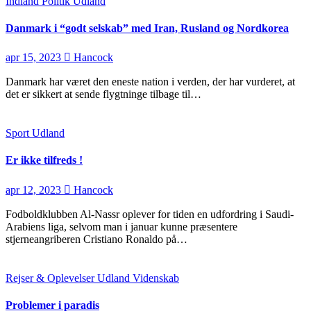
Indland
Politik
Udland
Danmark i “godt selskab” med Iran, Rusland og Nordkorea
apr 15, 2023
Hancock
Danmark har været den eneste nation i verden, der har vurderet, at
det er sikkert at sende flygtninge tilbage til…
Sport
Udland
Er ikke tilfreds !
apr 12, 2023
Hancock
Fodboldklubben Al-Nassr oplever for tiden en udfordring i Saudi-
Arabiens liga, selvom man i januar kunne præsentere
stjerneangriberen Cristiano Ronaldo på…
Rejser & Oplevelser
Udland
Videnskab
Problemer i paradis