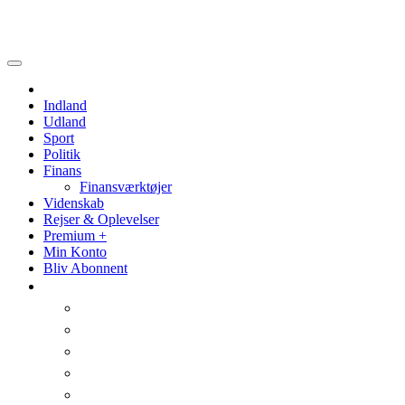
Politik
Videnskab
Indland
Udland
Sport
Politik
Finans
Finansværktøjer
Videnskab
Rejser & Oplevelser
Premium +
Min Konto
Bliv Abonnent