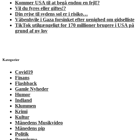
Kommer USA til at begå endnu en fejl!?
Vil du fyres eller giftes!?
Din rejse til sydens sol er i risiko…
Våbenhvile i Gaza forsinket efter uenighed om gidselliste
TikTok utilgængeligt for 170 millioner brugere i USA på
grund af ny lov
Kategorier
Covid19
Finans
Flashback
Gamle Nyheder
Humor
Indland
Klummen
Krimi
Kultur
Månedens Musikvideo
Månedens pip
Politik
Premium+