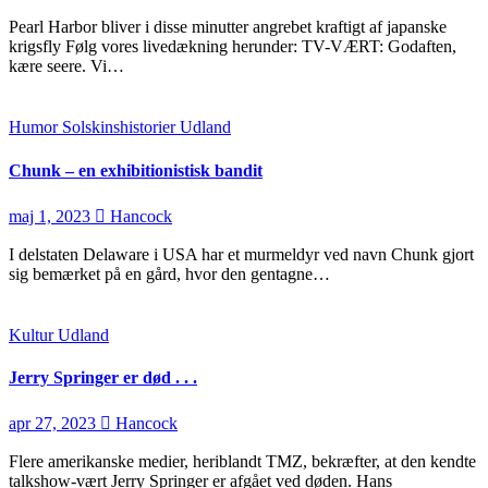
Pearl Harbor bliver i disse minutter angrebet kraftigt af japanske
krigsfly Følg vores livedækning herunder: TV-VÆRT: Godaften,
kære seere. Vi…
Humor
Solskinshistorier
Udland
Chunk – en exhibitionistisk bandit
maj 1, 2023
Hancock
I delstaten Delaware i USA har et murmeldyr ved navn Chunk gjort
sig bemærket på en gård, hvor den gentagne…
Kultur
Udland
Jerry Springer er død . . .
apr 27, 2023
Hancock
Flere amerikanske medier, heriblandt TMZ, bekræfter, at den kendte
talkshow-vært Jerry Springer er afgået ved døden. Hans