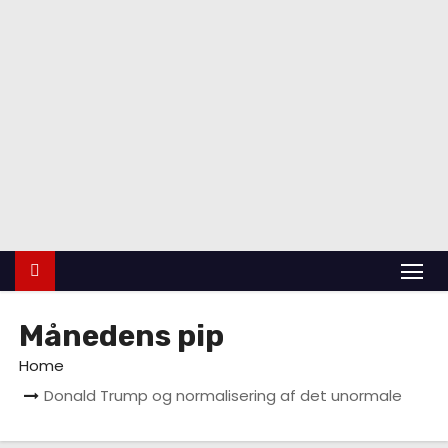
indlan
d
Udland
Krimi
Kultur
finans
Politik
Vidensk
ab
Månedens pip
Home
Donald Trump og normalisering af det unormale