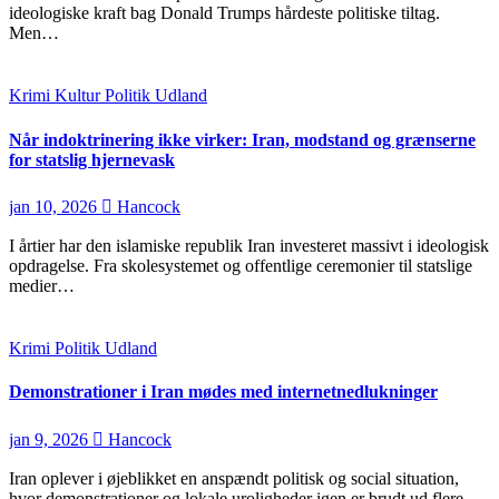
ideologiske kraft bag Donald Trumps hårdeste politiske tiltag.
Men…
Krimi
Kultur
Politik
Udland
Når indoktrinering ikke virker: Iran, modstand og grænserne
for statslig hjernevask
jan 10, 2026
Hancock
I årtier har den islamiske republik Iran investeret massivt i ideologisk
opdragelse. Fra skolesystemet og offentlige ceremonier til statslige
medier…
Krimi
Politik
Udland
Demonstrationer i Iran mødes med internetnedlukninger
jan 9, 2026
Hancock
Iran oplever i øjeblikket en anspændt politisk og social situation,
hvor demonstrationer og lokale uroligheder igen er brudt ud flere…