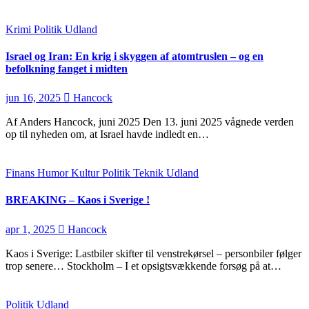
Krimi
Politik
Udland
Israel og Iran: En krig i skyggen af atomtruslen – og en
befolkning fanget i midten
jun 16, 2025
Hancock
Af Anders Hancock, juni 2025 Den 13. juni 2025 vågnede verden
op til nyheden om, at Israel havde indledt en…
Finans
Humor
Kultur
Politik
Teknik
Udland
BREAKING – Kaos i Sverige !
apr 1, 2025
Hancock
Kaos i Sverige: Lastbiler skifter til venstrekørsel – personbiler følger
trop senere… Stockholm – I et opsigtsvækkende forsøg på at…
Politik
Udland