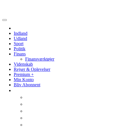
Politik
Videnskab
Indland
Udland
Sport
Politik
Finans
Finansværktøjer
Videnskab
Rejser & Oplevelser
Premium +
Min Konto
Bliv Abonnent