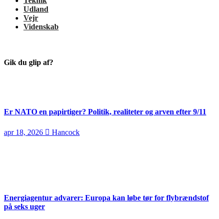
Teknik
Udland
Vejr
Videnskab
Gik du glip af?
Er NATO en papirtiger? Politik, realiteter og arven efter 9/11
apr 18, 2026
Hancock
Energiagentur advarer: Europa kan løbe tør for flybrændstof
på seks uger