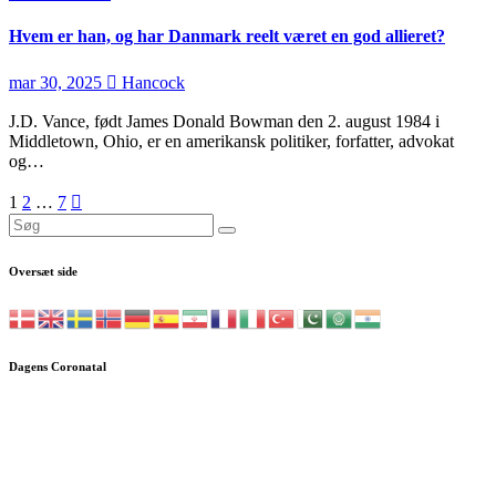
Hvem er han, og har Danmark reelt været en god allieret?
mar 30, 2025
Hancock
J.D. Vance, født James Donald Bowman den 2. august 1984 i
Middletown, Ohio, er en amerikansk politiker, forfatter, advokat
og…
Indlægsinddeling
1
2
…
7
Oversæt side
Dagens Coronatal