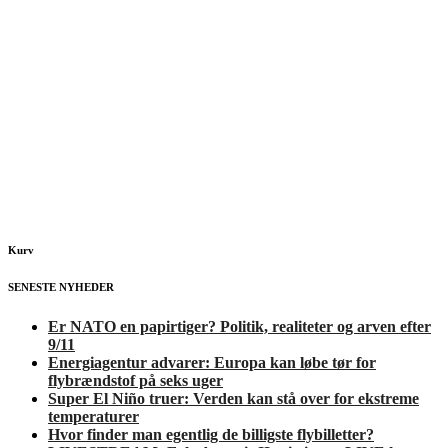
Kurv
SENESTE NYHEDER
Er NATO en papirtiger? Politik, realiteter og arven efter
9/11
Energiagentur advarer: Europa kan løbe tør for
flybrændstof på seks uger
Super El Niño truer: Verden kan stå over for ekstreme
temperaturer
Hvor finder man egentlig de billigste flybilletter?