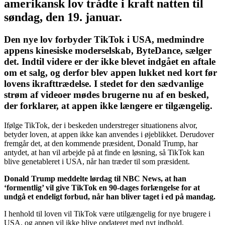
amerikansk lov trådte i kraft natten til
søndag, den 19. januar.
Den nye lov forbyder TikTok i USA, medmindre
appens kinesiske moderselskab, ByteDance, sælger
det. Indtil videre er der ikke blevet indgået en aftale
om et salg, og derfor blev appen lukket ned kort før
lovens ikrafttrædelse. I stedet for den sædvanlige
strøm af videoer mødes brugerne nu af en besked,
der forklarer, at appen ikke længere er tilgængelig.
Ifølge TikTok, der i beskeden understreger situationens alvor,
betyder loven, at appen ikke kan anvendes i øjeblikket. Derudover
fremgår det, at den kommende præsident, Donald Trump, har
antydet, at han vil arbejde på at finde en løsning, så TikTok kan
blive genetableret i USA, når han træder til som præsident.
Donald Trump meddelte lørdag til NBC News, at han
‘formentlig’ vil give TikTok en 90-dages forlængelse for at
undgå et endeligt forbud, når han bliver taget i ed på mandag.
I henhold til loven vil TikTok være utilgængelig for nye brugere i
USA, og appen vil ikke blive opdateret med nyt indhold,