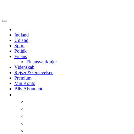
Politik
Videnskab
Indland
Udland
Sport
Politik
Finans
Finansværktøjer
Videnskab
Rejser & Oplevelser
Premium +
Min Konto
Bliv Abonnent