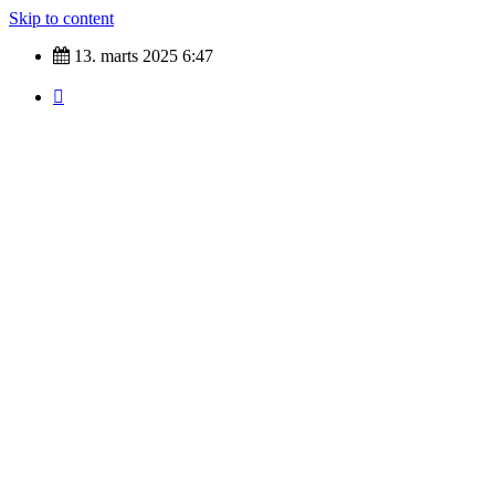
Skip to content
13. marts 2025
6:47
Nyheder fra hele verdenen
Top Tags
indland
Udland
Krimi
Kultur
finans