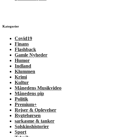
Kategorier
Covid19
Finans
Flashback
Gamle Nyheder
Humor
Indland
Klummen
Krimi
Kultur
Månedens Musikvideo
Månedens pip
Politik
Premium+
Rejser & Oplevelser
Rygtebørsen
sarkasme & tanker
Solskinshistorier
Sport