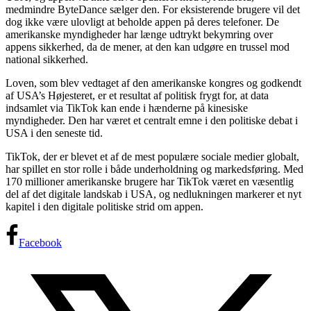
medmindre ByteDance sælger den. For eksisterende brugere vil det
dog ikke være ulovligt at beholde appen på deres telefoner. De
amerikanske myndigheder har længe udtrykt bekymring over
appens sikkerhed, da de mener, at den kan udgøre en trussel mod
national sikkerhed.
Loven, som blev vedtaget af den amerikanske kongres og godkendt
af USA’s Højesteret, er et resultat af politisk frygt for, at data
indsamlet via TikTok kan ende i hænderne på kinesiske
myndigheder. Den har været et centralt emne i den politiske debat i
USA i den seneste tid.
TikTok, der er blevet et af de mest populære sociale medier globalt,
har spillet en stor rolle i både underholdning og markedsføring. Med
170 millioner amerikanske brugere har TikTok været en væsentlig
del af det digitale landskab i USA, og nedlukningen markerer et nyt
kapitel i den digitale politiske strid om appen.
Facebook