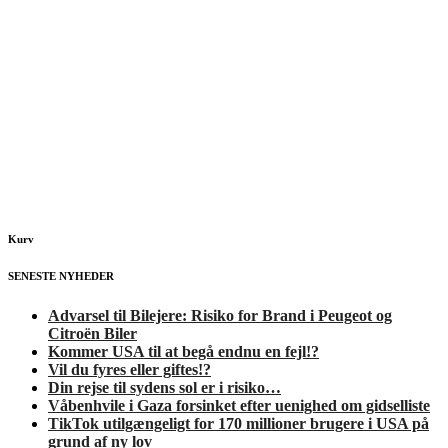
Kurv
SENESTE NYHEDER
Advarsel til Bilejere: Risiko for Brand i Peugeot og
Citroën Biler
Kommer USA til at begå endnu en fejl!?
Vil du fyres eller giftes!?
Din rejse til sydens sol er i risiko…
Våbenhvile i Gaza forsinket efter uenighed om gidselliste
TikTok utilgængeligt for 170 millioner brugere i USA på
grund af ny lov