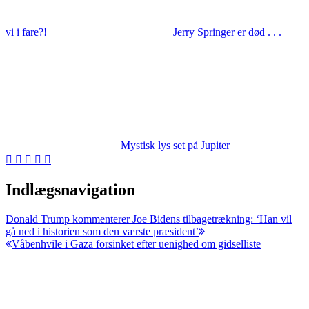
vi i fare?!
Jerry Springer er død . . .
Mystisk lys set på Jupiter
Indlægsnavigation
Donald Trump kommenterer Joe Bidens tilbagetrækning: ‘Han vil
gå ned i historien som den værste præsident’
Våbenhvile i Gaza forsinket efter uenighed om gidselliste