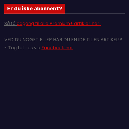
Er du ikke abonnent?
Så få
adgang til alle Premium+ artikler her!
VED DU NOGET ELLER HAR DU EN IDE TIL EN ARTIKEL!?
- Tag fat i os via
Facebook her