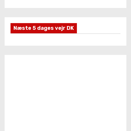
r
Næste 5 dages vejr DK