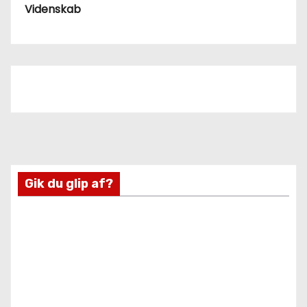
Videnskab
Gik du glip af?