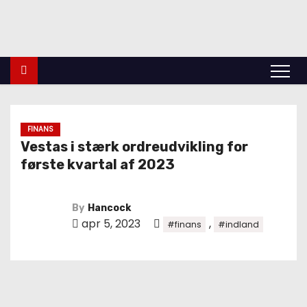
indland
Udland
Krimi
Kultur
finans
Politik
Videnskab
FINANS
Vestas i stærk ordreudvikling for
første kvartal af 2023
By
Hancock
apr 5, 2023
,
#finans
#indland