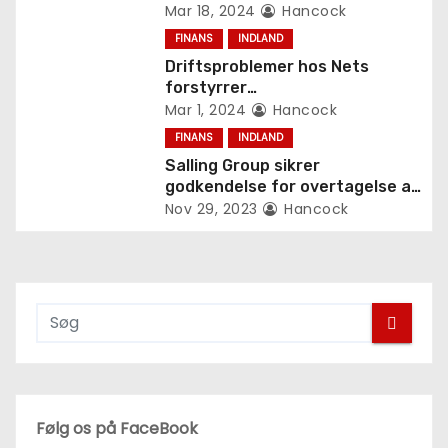
i
udbetalingsproblemer
Mar 18, 2024
Hancock
FINANS
INDLAND
g
Driftsproblemer hos Nets
forstyrrer
a
betalingskorttransaktioner
Mar 1, 2024
Hancock
t
FINANS
INDLAND
Salling Group sikrer
i
godkendelse for overtagelse af
Aldi-butikker
Nov 29, 2023
Hancock
o
n
Følg os på FaceBook