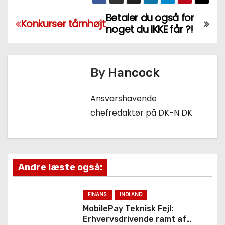
Betaler du også for
I
Konkurser tårnhøjt
noget du IKKE får ?!
n
d
By
Hancock
l
Ansvarshavende
æ
chefredaktør på DK-N DK
g
s
n
Andre læste også:
a
FINANS
INDLAND
v
MobilePay Teknisk Fejl:
Erhvervsdrivende ramt af