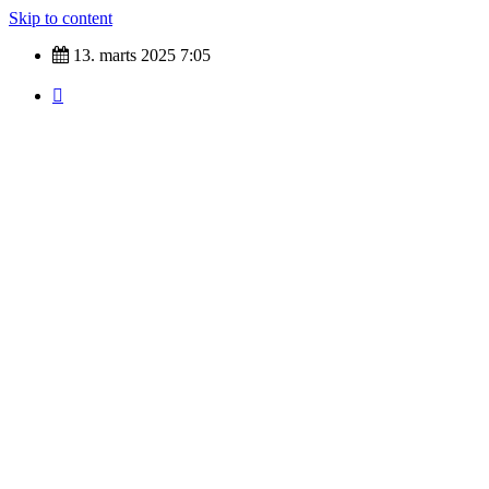
Skip to content
13. marts 2025
7:05
Nyheder fra hele verdenen
Top Tags
indland
Udland
Krimi
Kultur
finans