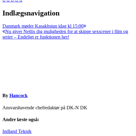
Indlægsnavigation
Danmark møder Kasakhstan idag kl 15:00
Nu giver Netlix dig muligheden for at skippe sexscener i film og
serier – Endeligt er funktionen her!
By
Hancock
Ansvarshavende chefredaktør på DK-N DK
Andre læste også:
Indland
Teknik