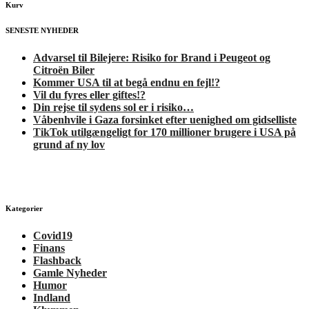
Kurv
SENESTE NYHEDER
Advarsel til Bilejere: Risiko for Brand i Peugeot og
Citroën Biler
Kommer USA til at begå endnu en fejl!?
Vil du fyres eller giftes!?
Din rejse til sydens sol er i risiko…
Våbenhvile i Gaza forsinket efter uenighed om gidselliste
TikTok utilgængeligt for 170 millioner brugere i USA på
grund af ny lov
Kategorier
Covid19
Finans
Flashback
Gamle Nyheder
Humor
Indland