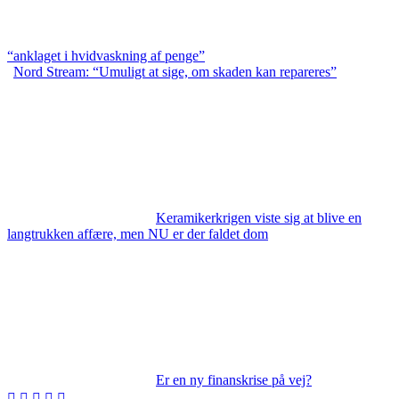
“anklaget i hvidvaskning af penge”
Nord Stream: “Umuligt at sige, om skaden kan repareres”
Keramikerkrigen viste sig at blive en
langtrukken affære, men NU er der faldet dom
Er en ny finanskrise på vej?