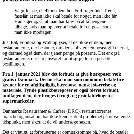
Vagn Jelsøe, chefkonsulent hos Forbrugerrådet Tænk,
fastslår, at man ikke skal betale for noget, man ikke får.
Han siger også, at man har krav på at få pengene
tilbage, hvis man oplever at betale for en pose, som
man ikke modtager.
Just Eat, Foodora og Wolt oplyser, at det ikke er dem, men
restauranterne, der beslutter, om der skal være en poseafgift eller ej,
og dermed også dem, der tjener penge på poserne. Det er også
restauranterne, der har ansvaret for at sørge for en pose til
bestillingen.
Fra 1. januar 2021 blev det forbudt at give bæreposer væk
gratis i Danmark. Derfor skal man som minimum betale fire
kroner for en afgiftspligtig bærepose, uanset størrelse og
materiale. Tynde plastikbæreposer er også blevet forbudt,
undtagen dem, der bruges i frugt- og grøntafdelingen i
supermarkeder.
Danmarks Restauranter & Cafeer (DRC), restauratørernes
brancheorganisation, har ikke kendskab til problemet på nuværende
tidspunkt, men siger, at de vil undersøge sagen.
Det er vigtigt, at forbrugerne er opmærksomme på, hvad de betaler