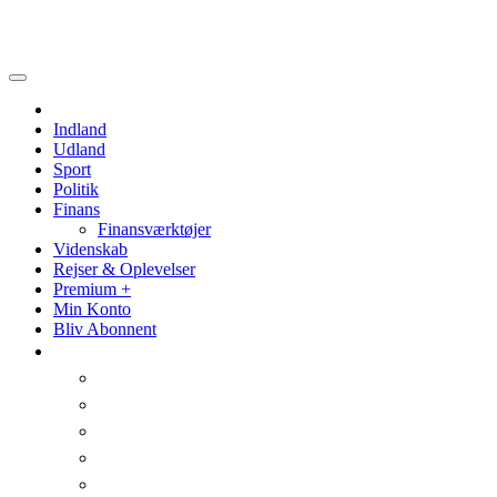
Politik
Videnskab
Indland
Udland
Sport
Politik
Finans
Finansværktøjer
Videnskab
Rejser & Oplevelser
Premium +
Min Konto
Bliv Abonnent