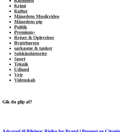
Klummen
Krimi
Kultur
Månedens Musikvideo
Månedens pip
Politik
Premium+
Rejser & Oplevelser
Rygtebørsen
sarkasme & tanker
Solskinshistorier
Sport
Teknik
Udland
Vejr
Videnskab
Gik du glip af?
Advarsel til Bilejere: Risiko for Brand i Peugeot og Citroën