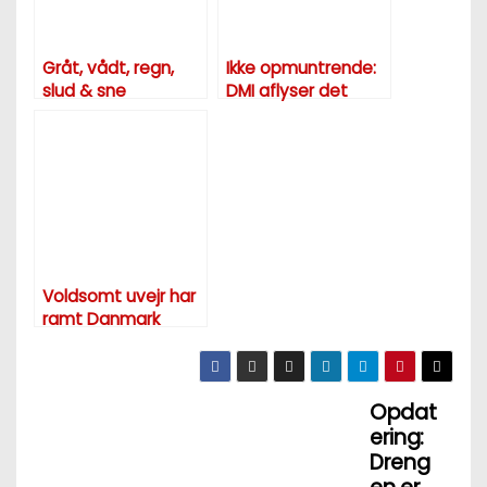
Gråt, vådt, regn,
Ikke opmuntrende:
slud & sne
DMI aflyser det
gode vejr
Voldsomt uvejr har
ramt Danmark
Opdat
I
ering:
n
Dreng