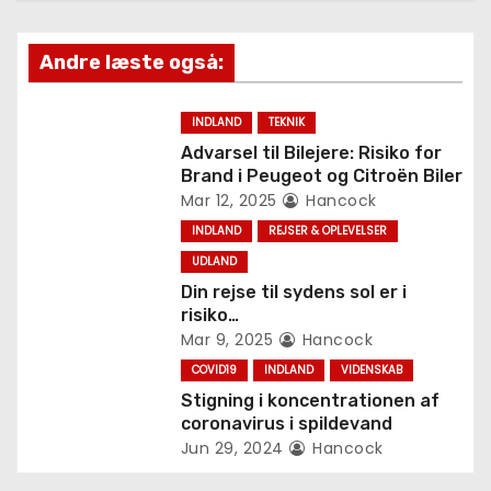
t
Andre læste også:
i
o
INDLAND
TEKNIK
Advarsel til Bilejere: Risiko for
n
Brand i Peugeot og Citroën Biler
Mar 12, 2025
Hancock
INDLAND
REJSER & OPLEVELSER
UDLAND
Din rejse til sydens sol er i
risiko…
Mar 9, 2025
Hancock
COVID19
INDLAND
VIDENSKAB
Stigning i koncentrationen af
coronavirus i spildevand
Jun 29, 2024
Hancock