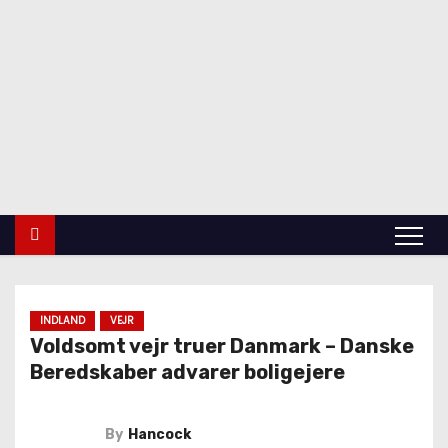
Top Tags
indland
Udland
Krimi
Kultur
finans
Politik
Videnskab
INDLAND
VEJR
Voldsomt vejr truer Danmark – Danske
Beredskaber advarer boligejere
By
Hancock