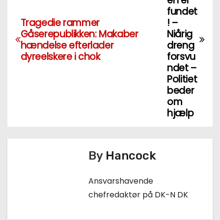
en er
d
fundet
Tragedie rammer
! –
l
Gåserepublikken: Makaber
Niårig
hændelse efterlader
dreng
æ
dyreelskere i chok
forsvu
ndet –
g
Politiet
beder
s
om
n
hjælp
a
v
By
Hancock
i
Ansvarshavende
g
chefredaktør på DK-N DK
a