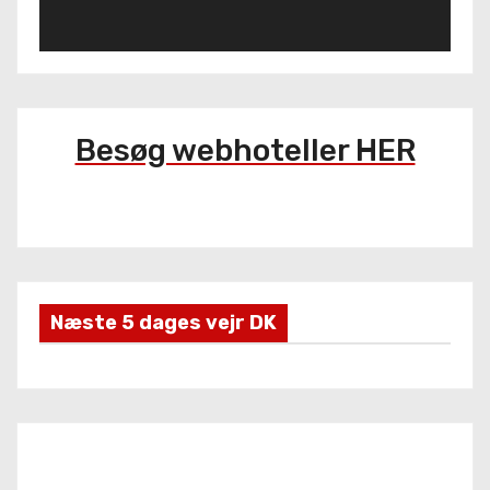
f
s
p
i
l
Besøg webhoteller HER
l
e
r
Næste 5 dages vejr DK