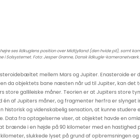
 højre ses ildkuglens position over Midtjylland (den hvide pil), samt k
e i Solsystemet. Foto: Jesper Grønne, Dansk ildkugle-kameranetværk.
asteroidebæltet mellem Mars og Jupiter. Enasteroide er 
en da objektets bane næsten når ud til Jupiter, kan det t
ers store gallileiske måner. Teorien er at Jupiters store t
d én af Jupiters måner, og fragmenter herfra er slynget in
en historisk og videnskabelig sensation, at kunne studere 
e. Data fra optagelserne viser, at objektet havde en oml
at brænde i en højde på 90 kilometer med en hastighed p
 kilometer, slukkede lyset på grund af opbremsningen og