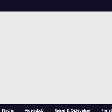
Nyheder fra hele verdenen
op Tags
indland
Udland
Krimi
Kultur
finans
Politik
Videns
Finans
Videnskab
Rejser & Oplevelser
Prem