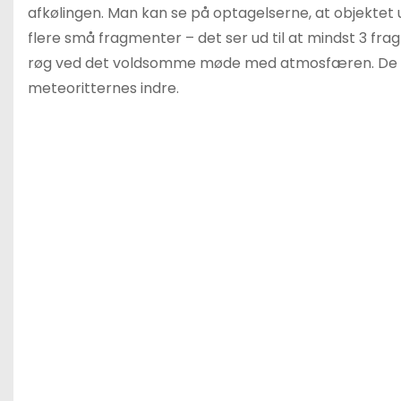
afkølingen. Man kan se på optagelserne, at objektet un
flere små fragmenter – det ser ud til at mindst 3 fr
røg ved det voldsomme møde med atmosfæren. De få 
meteoritternes indre.