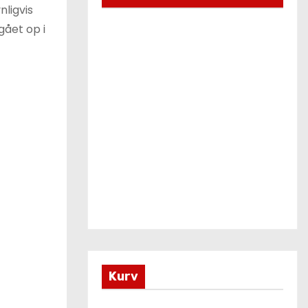
nligvis
gået op i
Kurv