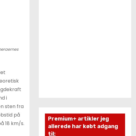
ameraernes
det
eoretisk
yngdekraft
d i
en sten fra
øbstid på
Premium+ artikler jeg
å 18 km/s.
allerede har købt adgang
til: