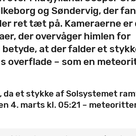
Silkeborg og Søndervig, der fa
der ret tæt på. Kameraerne er 
er, der overvåger himlen for
 betyde, at der falder et stykk
 overflade – som en meteorit
n, da et stykke af Solsystemet ram
n 4. marts kl. 05:21 – meteoritte