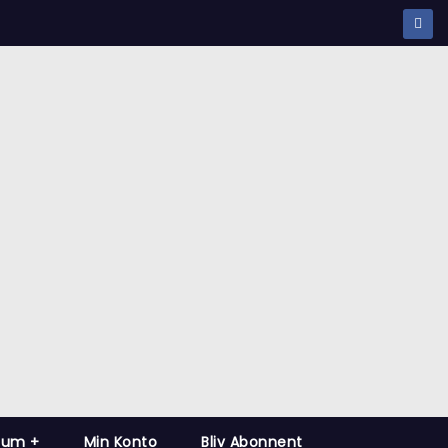
kab
ium +
Min Konto
Bliv Abonnent