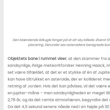
Den blændende ildkugle fanget på et all-sky billede. Øverst til
placering. Derunder ses asteroidens beregnede ban
Objektets bane i rummet viser
, at den stammer fra 
sandsynlige, ifølge meteoritforsker Henning Haack, m
set være tilfældet, at det er et stykke af én af Jupit
kan have tiltrukket en asteroide, der er kollideret me
retning af Jorden. Hvis det kan påvises, vil det være 
en jupiter-måne – men sandsynligheden er meget lill
2,78 år, og da det ramte atmosfæren, begyndte det 
Da det 4,5 sekund senere nåede ned i en højde på 30