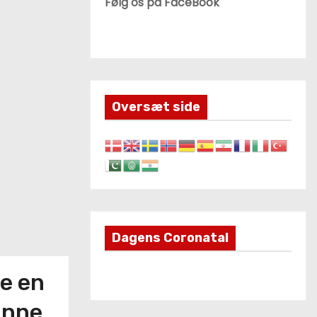
Følg os på FaceBook
Oversæt side
Dagens Coronatal
de en
ønne