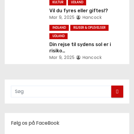
g
KULTUR
UDLAND
Vil du fyres eller giftes!?
a
Mar 9, 2025
Hancock
t
INDLAND
REJSER & OPLEVELSER
i
UDLAND
Din rejse til sydens sol er i
o
risiko…
Mar 9, 2025
Hancock
n
Følg os på FaceBook