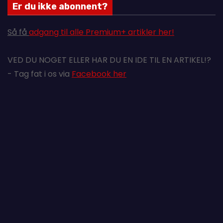
Er du ikke abonnent?
Så få
adgang til alle Premium+ artikler her!
VED DU NOGET ELLER HAR DU EN IDE TIL EN ARTIKEL!?
- Tag fat i os via
Facebook her