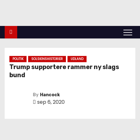
indland
Udland
Krimi
Kultur
finans
Politik
Videnskab
POLITIK
SOLSKINSHISTORIER
UDLAND
Trump supportere rammer ny slags
bund
By
Hancock
sep 6, 2020