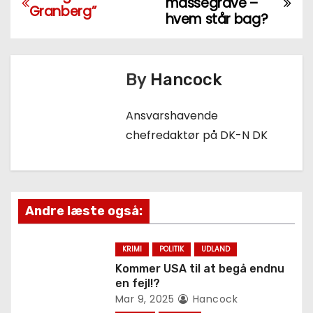
Rusland
massegrave –
Granberg”
n
hvem står bag?
d
l
By
Hancock
æ
Ansvarshavende
g
chefredaktør på DK-N DK
s
n
Andre læste også:
a
v
KRIMI
POLITIK
UDLAND
Kommer USA til at begå endnu
i
en fejl!?
Mar 9, 2025
Hancock