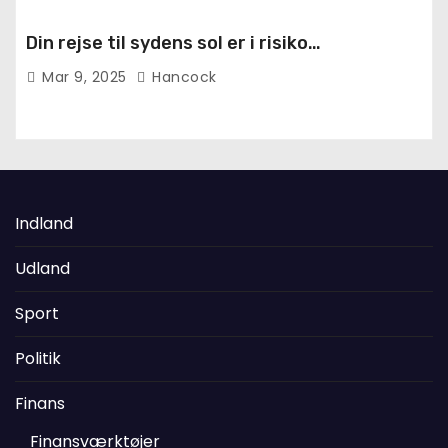
Din rejse til sydens sol er i risiko…
Mar 9, 2025
Hancock
Indland
Udland
Sport
Politik
Finans
Finansværktøjer