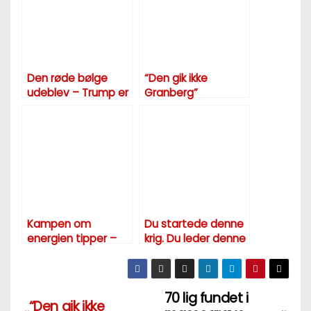
Den røde bølge
“Den gik ikke
udeblev – Trump er
Granberg”
ikke tilfreds!
Kampen om
Du startede denne
energien tipper –
krig. Du leder denne
det er bedre at
krig. Du kan stoppe
have en kold og
denne krig.
mørk vinter end at
70 lig fundet i
have 100 år med
I
“Den gik ikke