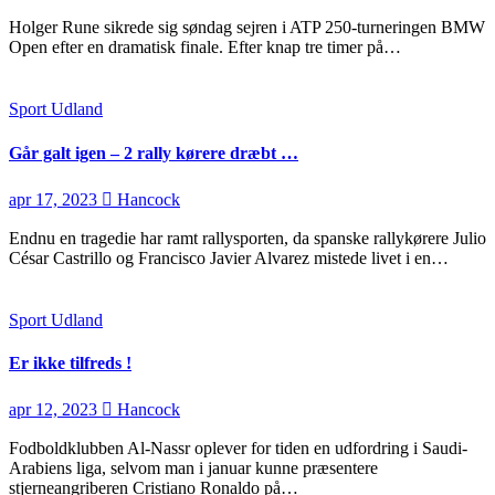
Holger Rune sikrede sig søndag sejren i ATP 250-turneringen BMW
Open efter en dramatisk finale. Efter knap tre timer på…
Sport
Udland
Går galt igen – 2 rally kørere dræbt …
apr 17, 2023
Hancock
Endnu en tragedie har ramt rallysporten, da spanske rallykørere Julio
César Castrillo og Francisco Javier Alvarez mistede livet i en…
Sport
Udland
Er ikke tilfreds !
apr 12, 2023
Hancock
Fodboldklubben Al-Nassr oplever for tiden en udfordring i Saudi-
Arabiens liga, selvom man i januar kunne præsentere
stjerneangriberen Cristiano Ronaldo på…