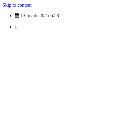
Skip to content
13. marts 2025
6:53
Nyheder fra hele verdenen
Top Tags
indland
Udland
Krimi
Kultur
finans