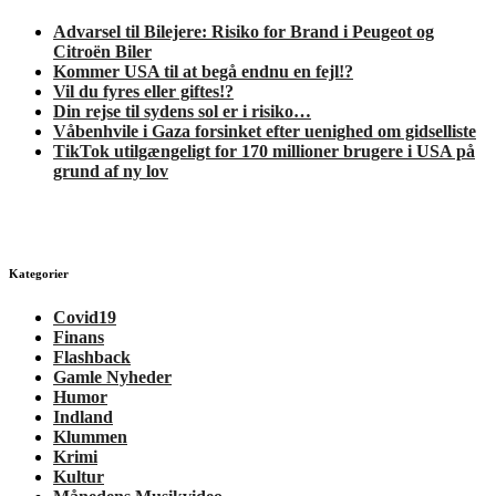
Advarsel til Bilejere: Risiko for Brand i Peugeot og
Citroën Biler
Kommer USA til at begå endnu en fejl!?
Vil du fyres eller giftes!?
Din rejse til sydens sol er i risiko…
Våbenhvile i Gaza forsinket efter uenighed om gidselliste
TikTok utilgængeligt for 170 millioner brugere i USA på
grund af ny lov
Kategorier
Covid19
Finans
Flashback
Gamle Nyheder
Humor
Indland
Klummen
Krimi
Kultur