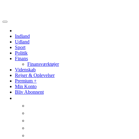
Politik
Videnskab
Indland
Udland
Sport
Politik
Finans
Finansværktøjer
Videnskab
Rejser & Oplevelser
Premium +
Min Konto
Bliv Abonnent