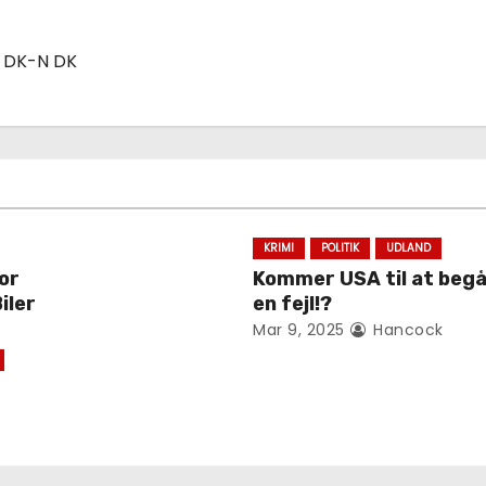
 DK-N DK
KRIMI
POLITIK
UDLAND
for
Kommer USA til at beg
iler
en fejl!?
Mar 9, 2025
Hancock