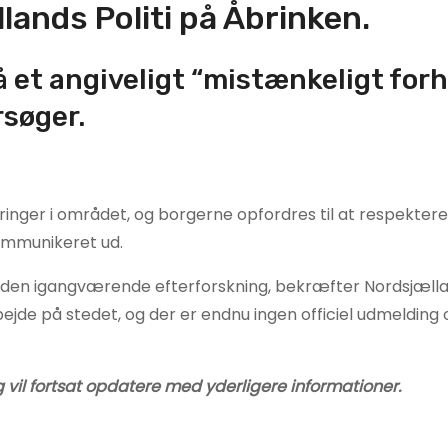
lands Politi på Åbrinken.
å et angiveligt “mistænkeligt forh
rsøger.
rringer i området, og borgerne opfordres til at respektere
kommunikeret ud.
 den igangværende efterforskning, bekræfter Nordsjællan
bejde på stedet, og der er endnu ingen officiel udmelding
 vil fortsat opdatere med yderligere informationer.