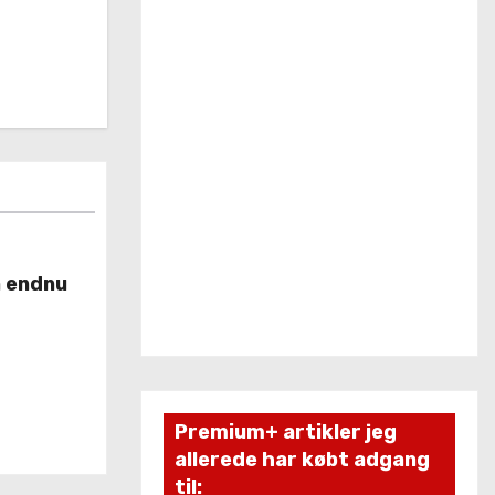
å endnu
Premium+ artikler jeg
allerede har købt adgang
til: