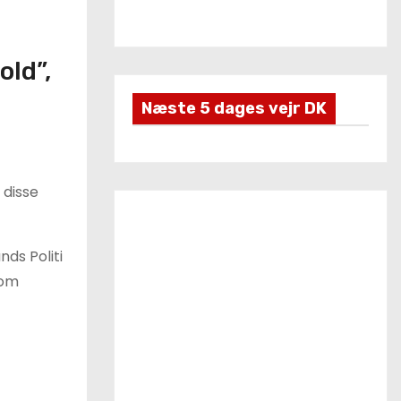
l
e
r
old”,
Næste 5 dages vejr DK
 disse
ds Politi
 om