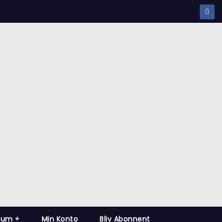
kab
ium +
Min Konto
Bliv Abonnent