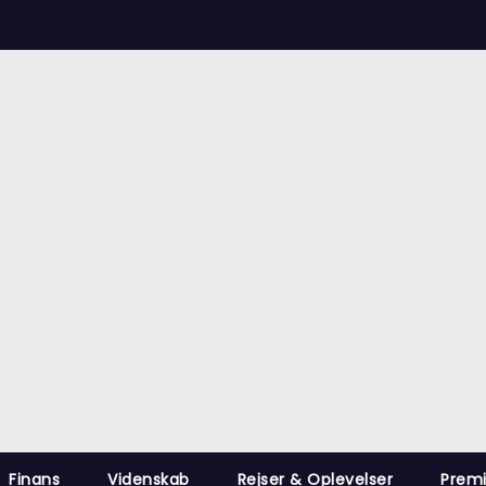
Nyheder fra hele verdenen
op Tags
indland
Udland
Krimi
Kultur
finans
Politik
Videns
Finans
Videnskab
Rejser & Oplevelser
Prem