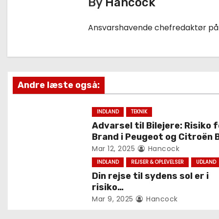
By
Hancock
l
æ
Ansvarshavende chefredaktør på
g
s
Andre læste også:
n
a
INDLAND
TEKNIK
Advarsel til Bilejere: Risiko 
v
Brand i Peugeot og Citroën B
Mar 12, 2025
Hancock
i
INDLAND
REJSER & OPLEVELSER
UDLAND
g
Din rejse til sydens sol er i
risiko…
a
Mar 9, 2025
Hancock
t