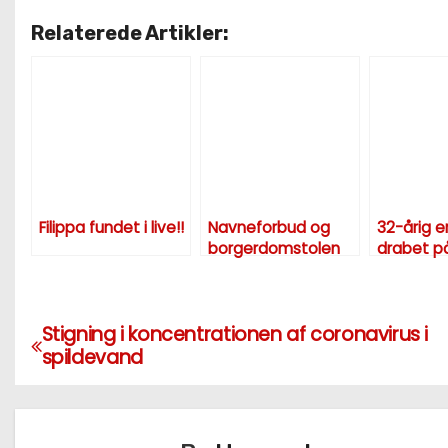
Relaterede Artikler:
Filippa fundet i live!!
Navneforbud og
32-årig er
borgerdomstolen
drabet på
Meng
Stigning i koncentrationen af coronavirus i
I
spildevand
n
d