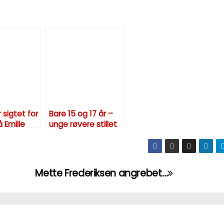
 sigtet for
Bare 15 og 17 år –
 Emilie
unge røvere stillet
for retten i sag om
juvelertyveri i
København
Mette Frederiksen angrebet…