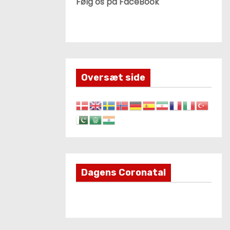
Følg os på FaceBook
Oversæt side
Dagens Coronatal