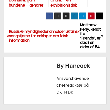
Elon Musk går i
Chunk – en
hundene – ændrer
exhibitionistisk
Twitter logo
bandit
Matthew
I
Perry, kendt
Russiske myndigheder anholder ukrainsk
fra
n
sangstjerne for anklager om falsk
“Friends”, er
information
død i en
d
alder af 54
l
By
Hancock
æ
g
Ansvarshavende
chefredaktør på
s
DK-N DK
n