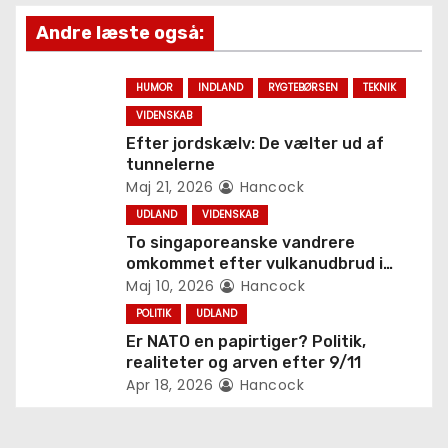
a
Andre læste også:
v
i
HUMOR
INDLAND
RYGTEBØRSEN
TEKNIK
VIDENSKAB
g
Efter jordskælv: De vælter ud af
a
tunnelerne
Maj 21, 2026
Hancock
t
UDLAND
VIDENSKAB
To singaporeanske vandrere
i
omkommet efter vulkanudbrud i
Indonesien
Maj 10, 2026
Hancock
o
POLITIK
UDLAND
n
Er NATO en papirtiger? Politik,
realiteter og arven efter 9/11
Apr 18, 2026
Hancock