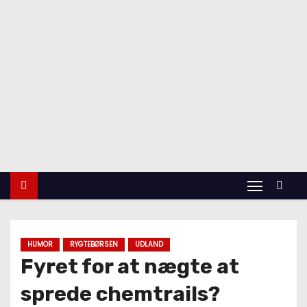
indlan
d
Udland
Krimi
Kultur
finans
Politik
Vidensk
ab
HUMOR
RYGTEBØRSEN
UDLAND
Fyret for at nægte at
sprede chemtrails?