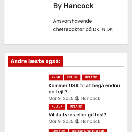
g
By
Hancock
s
Ansvarshavende
n
chefredaktør på DK-N DK
a
v
Andre læste også:
i
g
KRIMI
POLITIK
UDLAND
Kommer USA til at begå endnu
a
en fejl!?
Mar 9, 2025
Hancock
t
KULTUR
UDLAND
i
Vil du fyres eller giftes!?
Mar 9, 2025
Hancock
o
INDLAND
REJSER & OPLEVELSER