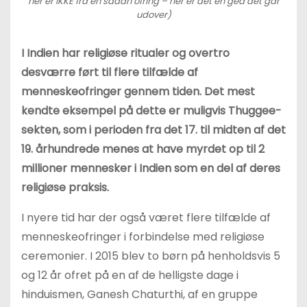
her er IKKE fra en sådan ofring – her er det en ged det går
udover)
I Indien har religiøse ritualer og overtro
desværre ført til flere tilfælde af
menneskeofringer gennem tiden. Det mest
kendte eksempel på dette er muligvis Thuggee-
sekten, som i perioden fra det 17. til midten af det
19. århundrede menes at have myrdet op til 2
millioner mennesker i Indien som en del af deres
religiøse praksis.
I nyere tid har der også været flere tilfælde af
menneskeofringer i forbindelse med religiøse
ceremonier. I 2015 blev to børn på henholdsvis 5
og 12 år ofret på en af de helligste dage i
hinduismen, Ganesh Chaturthi, af en gruppe