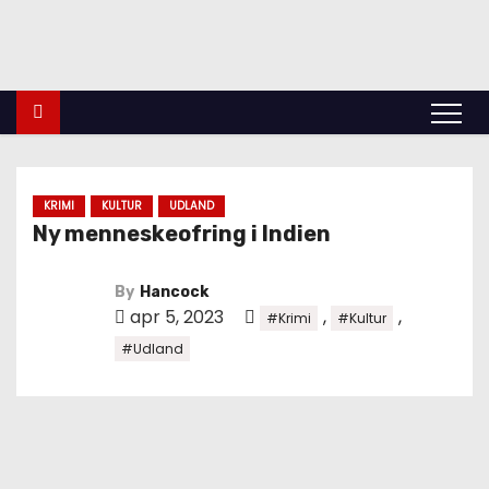
indland
Udland
Krimi
Kultur
finans
Politik
Videnskab
KRIMI
KULTUR
UDLAND
Ny menneskeofring i Indien
By
Hancock
apr 5, 2023
,
,
#Krimi
#Kultur
#Udland