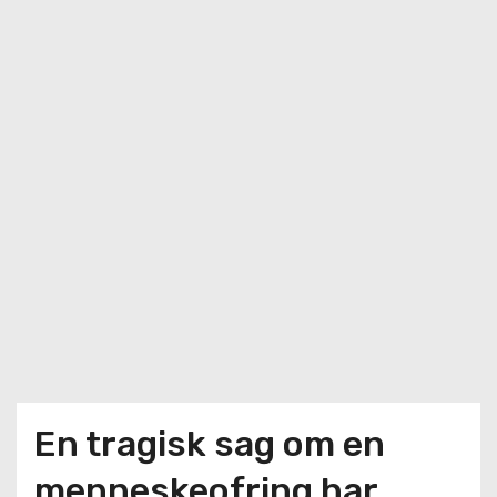
En tragisk sag om en
menneskeofring har