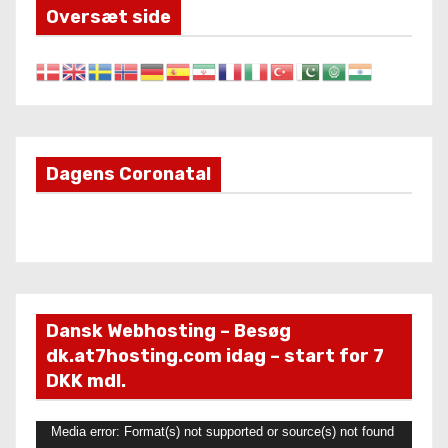
Oversæt side
Dagens Coronatal
Dansk Webhosting – Besøg
dk.at7hosting.com idag – start for 7
DKK mdl.
V
Media error: Format(s) not supported or source(s) not found