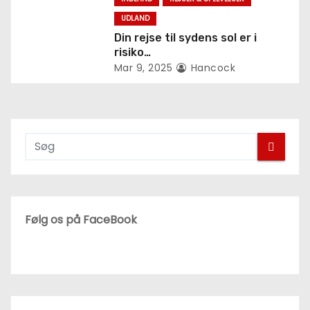
n
UDLAND
Din rejse til sydens sol er i
risiko…
Mar 9, 2025
Hancock
Følg os på FaceBook