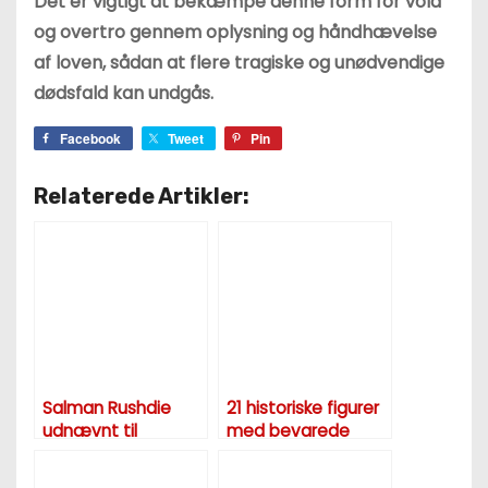
Det er vigtigt at bekæmpe denne form for vold
og overtro gennem oplysning og håndhævelse
af loven, sådan at flere tragiske og unødvendige
dødsfald kan undgås.
Facebook
Tweet
Pin
Relaterede Artikler:
Salman Rushdie
21 historiske figurer
udnævnt til
med bevarede
æresmedlem af
kropsdele, som du
det norske PEN
stadig kan besøge i