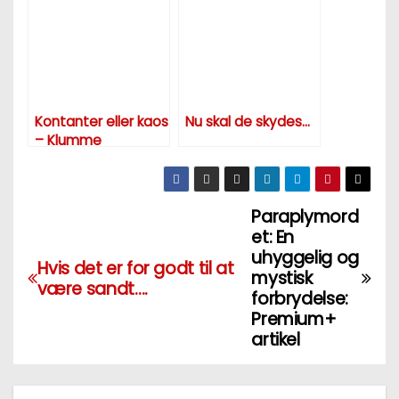
dag – Premium+
artikel
Kontanter eller kaos
Nu skal de skydes…
– Klumme
Paraplymord
I
et: En
n
uhyggelig og
Hvis det er for godt til at
mystisk
være sandt….
d
forbrydelse:
Premium+
l
artikel
æ