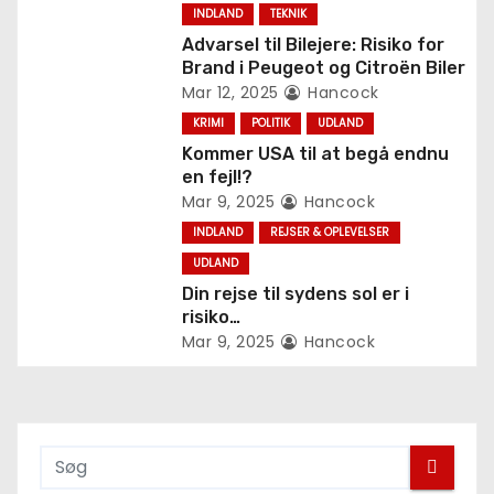
v
INDLAND
TEKNIK
i
Advarsel til Bilejere: Risiko for
Brand i Peugeot og Citroën Biler
g
Mar 12, 2025
Hancock
KRIMI
POLITIK
UDLAND
a
Kommer USA til at begå endnu
t
en fejl!?
Mar 9, 2025
Hancock
i
INDLAND
REJSER & OPLEVELSER
UDLAND
o
Din rejse til sydens sol er i
n
risiko…
Mar 9, 2025
Hancock