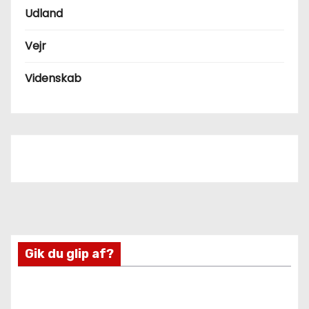
Udland
Vejr
Videnskab
Gik du glip af?