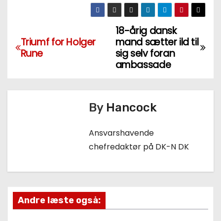
18-årig dansk
I
Triumf for Holger
mand sætter ild til
n
Rune
sig selv foran
ambassade
d
l
By
Hancock
æ
Ansvarshavende
g
chefredaktør på DK-N DK
s
n
a
Andre læste også: