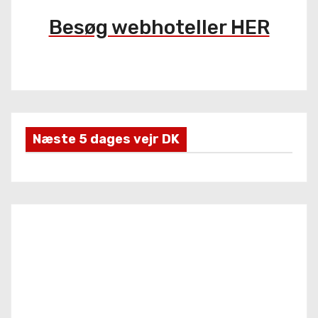
i
l
Besøg webhoteller HER
l
e
r
Næste 5 dages vejr DK