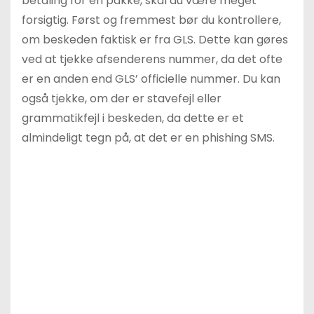
betaling for en pakke, skal du være meget
forsigtig. Først og fremmest bør du kontrollere,
om beskeden faktisk er fra GLS. Dette kan gøres
ved at tjekke afsenderens nummer, da det ofte
er en anden end GLS’ officielle nummer. Du kan
også tjekke, om der er stavefejl eller
grammatikfejl i beskeden, da dette er et
almindeligt tegn på, at det er en phishing SMS.