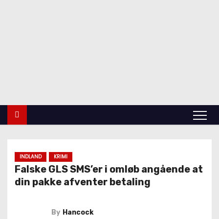
Top Tags
indland
Udland
Krimi
Kultur
finans
Politik
Videnskab
INDLAND
KRIMI
Falske GLS SMS’er i omløb angående at
din pakke afventer betaling
By
Hancock