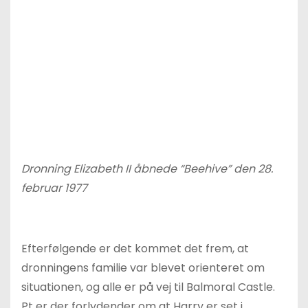
Dronning Elizabeth II åbnede “Beehive” den 28.
februar 1977
Efterfølgende er det kommet det frem, at
dronningens familie var blevet orienteret om
situationen, og alle er på vej til Balmoral Castle.
Pt er der forlydender om at Harry er set i