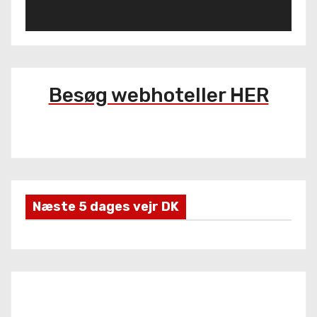
f
s
p
i
l
Besøg webhoteller HER
l
e
r
Næste 5 dages vejr DK