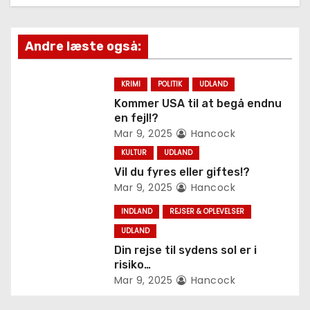
n
a
Andre læste også:
v
KRIMI
POLITIK
UDLAND
i
Kommer USA til at begå endnu
en fejl!?
g
Mar 9, 2025
Hancock
KULTUR
UDLAND
a
Vil du fyres eller giftes!?
t
Mar 9, 2025
Hancock
INDLAND
REJSER & OPLEVELSER
i
UDLAND
o
Din rejse til sydens sol er i
risiko…
n
Mar 9, 2025
Hancock