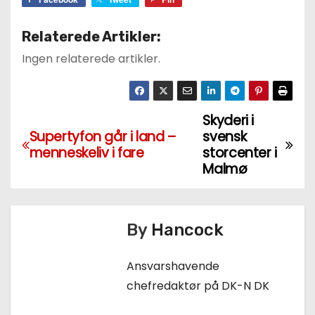
Relaterede Artikler:
Ingen relaterede artikler.
Skyderi i
I
Supertyfon går i land –
svensk
n
menneskeliv i fare
storcenter i
Malmø
d
l
By
Hancock
æ
Ansvarshavende
g
chefredaktør på DK-N DK
s