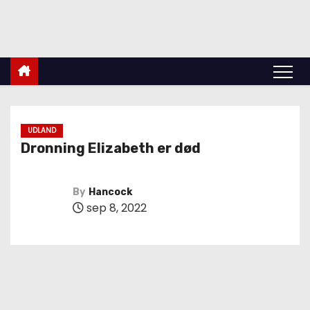
indland
Udland
Krimi
Kultur
finans
Politik
Videnskab
UDLAND
Dronning Elizabeth er død
By
Hancock
sep 8, 2022