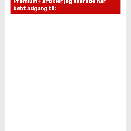
Premium+ artikler jeg allerede har
købt adgang til: