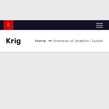
indland
Udland
Krimi
Kultur
finans
Politik
Videnskab
Krig
Home
Snesevis af dræbte i Sudan