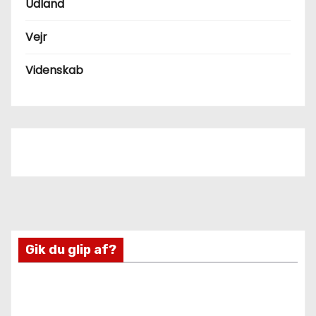
Udland
Vejr
Videnskab
Gik du glip af?