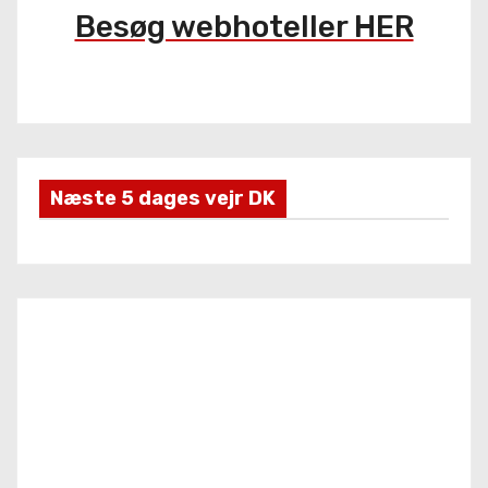
l
Besøg webhoteller HER
l
e
r
Næste 5 dages vejr DK