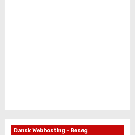
i
n
g
Dansk Webhosting – Besøg