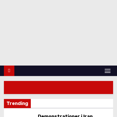
indlan
d
Udland
Krimi
Kultur
finans
Politik
Vidensk
ab
Trending
Demonstrationer i Iran