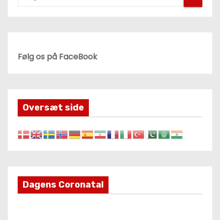
l
æ
g
Følg os på FaceBook
s
i
Oversæt side
n
d
d
e
Dagens Coronatal
l