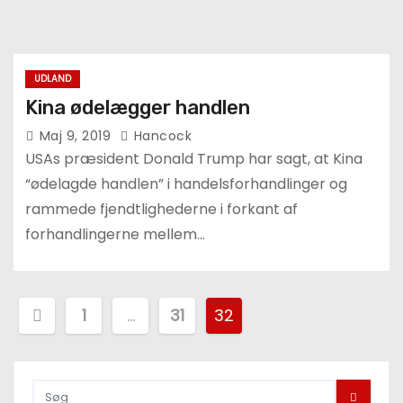
UDLAND
Kina ødelægger handlen
Maj 9, 2019
Hancock
USAs præsident Donald Trump har sagt, at Kina
“ødelagde handlen” i handelsforhandlinger og
rammede fjendtlighederne i forkant af
forhandlingerne mellem…
I
1
…
31
32
n
d