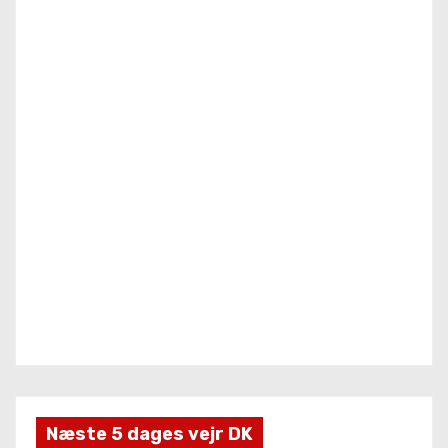
r
Næste 5 dages vejr DK