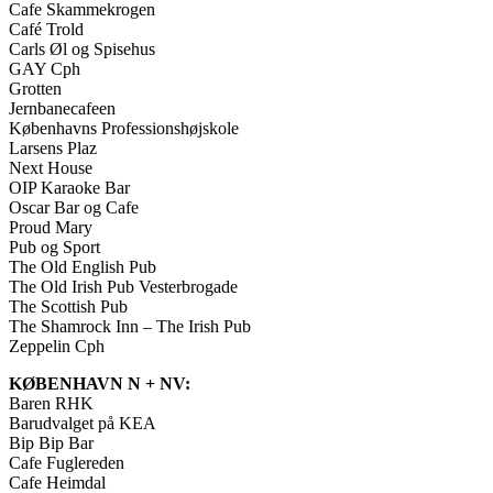
Cafe Skammekrogen
Café Trold
Carls Øl og Spisehus
GAY Cph
Grotten
Jernbanecafeen
Københavns Professionshøjskole
Larsens Plaz
Next House
OIP Karaoke Bar
Oscar Bar og Cafe
Proud Mary
Pub og Sport
The Old English Pub
The Old Irish Pub Vesterbrogade
The Scottish Pub
The Shamrock Inn – The Irish Pub
Zeppelin Cph
KØBENHAVN N + NV:
Baren RHK
Barudvalget på KEA
Bip Bip Bar
Cafe Fuglereden
Cafe Heimdal