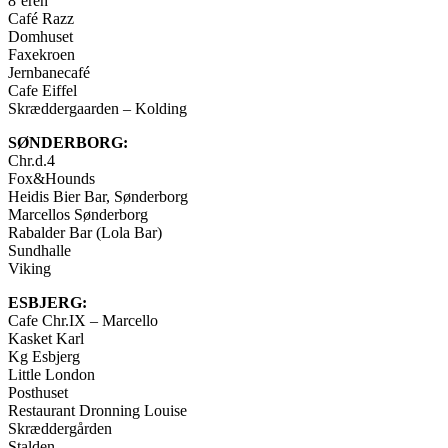
8’eren
Café Razz
Domhuset
Faxekroen
Jernbanecafé
Cafe Eiffel
Skræddergaarden – Kolding
SØNDERBORG:
Chr.d.4
Fox&Hounds
Heidis Bier Bar, Sønderborg
Marcellos Sønderborg
Rabalder Bar (Lola Bar)
Sundhalle
Viking
ESBJERG:
Cafe Chr.IX – Marcello
Kasket Karl
Kg Esbjerg
Little London
Posthuset
Restaurant Dronning Louise
Skræddergården
Stalden