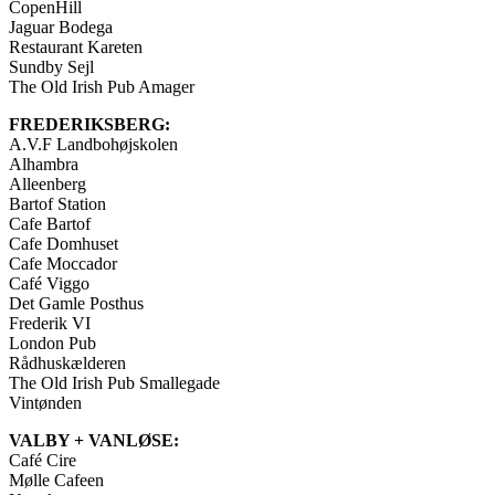
CopenHill
Jaguar Bodega
Restaurant Kareten
Sundby Sejl
The Old Irish Pub Amager
FREDERIKSBERG:
A.V.F Landbohøjskolen
Alhambra
Alleenberg
Bartof Station
Cafe Bartof
Cafe Domhuset
Cafe Moccador
Café Viggo
Det Gamle Posthus
Frederik VI
London Pub
Rådhuskælderen
The Old Irish Pub Smallegade
Vintønden
VALBY + VANLØSE:
Café Cire
Mølle Cafeen