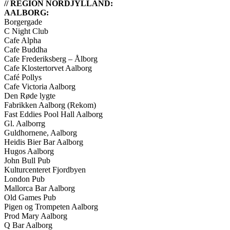
// REGION NORDJYLLAND:
AALBORG:
Borgergade
C Night Club
Cafe Alpha
Cafe Buddha
Cafe Frederiksberg – Ålborg
Cafe Klostertorvet Aalborg
Café Pollys
Cafe Victoria Aalborg
Den Røde lygte
Fabrikken Aalborg (Rekom)
Fast Eddies Pool Hall Aalborg
Gl. Aalborrg
Guldhornene, Aalborg
Heidis Bier Bar Aalborg
Hugos Aalborg
John Bull Pub
Kulturcenteret Fjordbyen
London Pub
Mallorca Bar Aalborg
Old Games Pub
Pigen og Trompeten Aalborg
Prod Mary Aalborg
Q Bar Aalborg