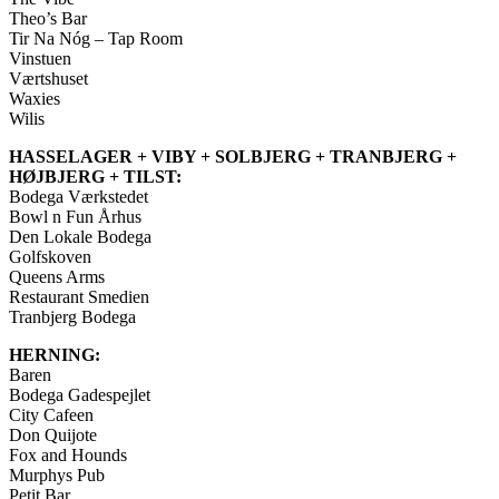
Theo’s Bar
Tir Na Nóg – Tap Room
Vinstuen
Værtshuset
Waxies
Wilis
HASSELAGER + VIBY + SOLBJERG + TRANBJERG +
HØJBJERG + TILST:
Bodega Værkstedet
Bowl n Fun Århus
Den Lokale Bodega
Golfskoven
Queens Arms
Restaurant Smedien
Tranbjerg Bodega
HERNING:
Baren
Bodega Gadespejlet
City Cafeen
Don Quijote
Fox and Hounds
Murphys Pub
Petit Bar