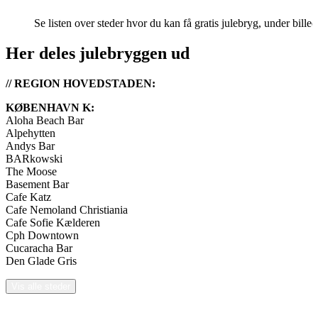
Se listen over steder hvor du kan få gratis julebryg, under billed
Her deles julebryggen ud
// REGION HOVEDSTADEN:
KØBENHAVN K:
Aloha Beach Bar
Alpehytten
Andys Bar
BARkowski
The Moose
Basement Bar
Cafe Katz
Cafe Nemoland Christiania
Cafe Sofie Kælderen
Cph Downtown
Cucaracha Bar
Den Glade Gris
Vis alle steder