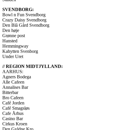
SVENDBORG:
Bowl n Fun Svendborg
Crazy Daisy Svendborg
Den Blå Gård Svendborg
Den høje
Grønne post
Hansted
Hemmingway
Kahytten Svenborg
Under Uret
// REGION MIDTJYLLAND:
AARHUS:
Agners Bodega
Alle Cafeen
Annalises Bar
Bitterbar
Bro Cafeen
Café Jorden
Café Smagsløs
Cafe Århus
Casino Bar
Cirkus Kroen
Den Gyldne Kro