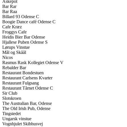
Askepot
Bar Rar
Bar Raa
Billard 93 Odense C
Boogie Dance café Odense C
Cafe Kræz
Froggys Cafe
Heidis Bier Bar Odense
Hjallese Puben Odense S
Lørups Vinstue
Mål og Skåål
Nicos
Rasmus Rask Kollegiet Odense V
Rebalder Bar
Restaurant Bondestuen
Restaurant Carlsens Kvarter
Restaurant Fulgsang
Restaurant Tårnet Odense C
Sir Club
Slotskroen
The Australian Bar, Odense
The Old Irish Pub, Odense
Tingstedet
Ungarsk vinstue
Vognhjulet Skibhusvej