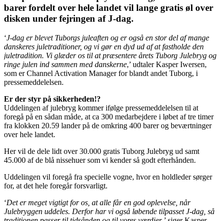
barer fordelt over hele landet vil lange gratis øl over
disken under fejringen af J-dag.
‘
J-dag er blevet Tuborgs juleaften og er også en stor del af mange
danskeres juletraditioner, og vi gør en dyd ud af at fastholde den
juletradition. Vi glæder os til at præsentere årets Tuborg Julebryg og
ringe julen ind sammen med danskerne
,’ udtaler Kasper Iwersen,
som er Channel Activation Manager for blandt andet Tuborg, i
pressemeddelelsen.
Er der styr på sikkerheden!?
Uddelingen af julebryg kommer ifølge pressemeddelelsen til at
foregå på en sådan måde, at ca 300 medarbejdere i løbet af tre timer
fra klokken 20.59 lander på de omkring 400 barer og beværtninger
over hele landet.
Her vil de dele lidt over 30.000 gratis Tuborg Julebryg ud samt
45.000 af de blå nissehuer som vi kender så godt efterhånden.
Uddelingen vil foregå fra specielle vogne, hvor en holdleder sørger
for, at det hele foregår forsvarligt.
‘
Det er meget vigtigt for os, at alle får en god oplevelse, når
Julebryggen uddeles. Derfor har vi også løbende tilpasset J-dag, så
traditionen passer til tidsånden og til vores værdier
,’ siger Kasper