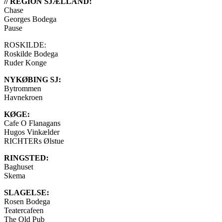
// REGION SJÆLLAND:
Chase
Georges Bodega
Pause
ROSKILDE:
Roskilde Bodega
Ruder Konge
NYKØBING SJ:
Bytrommen
Havnekroen
KØGE:
Cafe O Flanagans
Hugos Vinkælder
RICHTERs Ølstue
RINGSTED:
Baghuset
Skema
SLAGELSE:
Rosen Bodega
Teatercafeen
The Old Pub