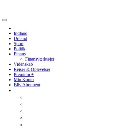
Politik
Videnskab
Indland
Udland
Sport
Politik
Finans
Finansværktøjer
Videnskab
Rejser & Oplevelser
Premium +
Min Konto
Bliv Abonnent