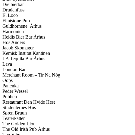
Die bierbar
Drudenfuss
El Loco
Flintstone Pub
Guldhornene, Århus
Harmonien
Heidis Bier Bar Århus
Hos Anders
Jacob Skomager
Kemisk Institut Kantinen
LA Tequila Bar Århus
Lava
London Bar
Merchant Room – Tir Na Nóg
Oops
Panenka
Peder Wessel
Pubben
Restaurant Den Hvide Hest
Studenternes Hus
Søren Bruun
Teaterkatten
The Golden Lion
The Old Irish Pub Århus
The Vibe