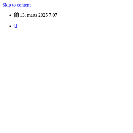
Skip to content
13. marts 2025
7:07
Nyheder fra hele verdenen
Top Tags
indland
Udland
Krimi
Kultur
finans